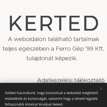
A weboldalon található tartalmak
teljes egészében a Ferro Gép '99 Kft.
tulajdonát képezik.
Adatkezelési tájékoztató
Sütiket használunk, hogy biztosítsuk a weboldal megfelelő
Általános szerződési feltételek
működését és biztonságát, valamint hogy a lehető legjobb
felhasználói élményt kínáljuk Neked.