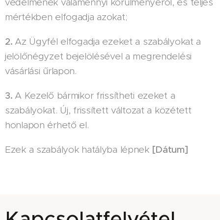
védelmének valamennyi körülményéről, és teljes
mértékben elfogadja azokat;
2.
Az Ügyfél elfogadja ezeket a szabályokat a
jelölőnégyzet bejelölésével a megrendelési
vásárlási űrlapon.
3.
A Kezelő bármikor frissítheti ezeket a
szabályokat. Új, frissített változat a közétett
honlapon érhető el.
Ezek a szabályok hatályba lépnek
[Dátum]
Kapcsolatfelvétel