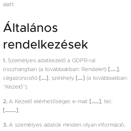
alatt.
Általános
rendelkezések
1.
Személyes adatkezelő a GDPR-ral
összhangban (a továbbiakban: Rendelet)
[…..]
,
cégazonosító
[….]
, székhely
[….]
(a továbbiakban:
"Kezelő");
2.
A Kezelő elérhetőségei: e-mail:
[……]
, tel.:
[………]
;
3.
A személyes adatok minden olyan információ,