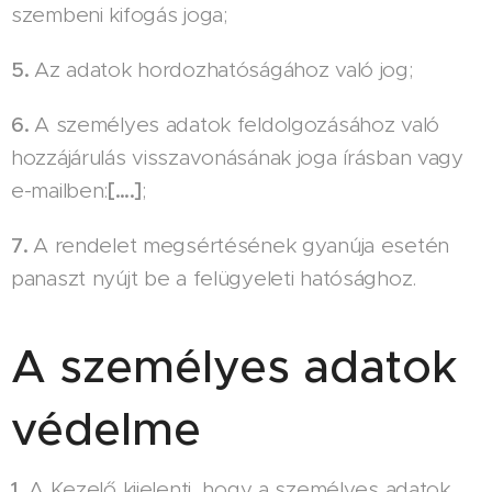
szembeni kifogás joga;
5.
Az adatok hordozhatóságához való jog;
6.
A személyes adatok feldolgozásához való
hozzájárulás visszavonásának joga írásban vagy
e-mailben:
[….]
;
7.
A rendelet megsértésének gyanúja esetén
panaszt nyújt be a felügyeleti hatósághoz.
A személyes adatok
védelme
1.
A Kezelő kijelenti, hogy a személyes adatok