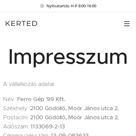
Nyitvatartás: H-P 8:00-16:00
Impresszum
A vállalkozás adatai:
Név:
Ferro Gép '99 Kft.
Székhely:
2100 Gödöllő, Moór János utca 2.
Postacím:
2100 Gödöllő, Moór János utca 2.
Adószám:
1133069-2-13
Cégjegyzékszám:
13-09-083633