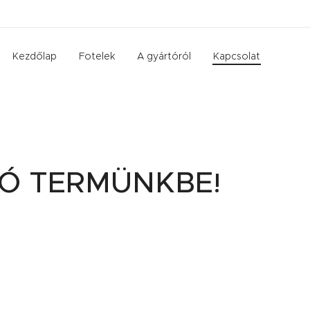
Kezdőlap
Fotelek
A gyártóról
Kapcsolat
TÓ
TERMÜNKBE
!