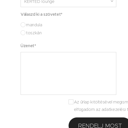
Válaszd ki a szövetet*
mandula
toszkán
Üzenet*
Az űrlap kitöltésével megis
elfogadom az adatkezelési t
RENDELJ MOST