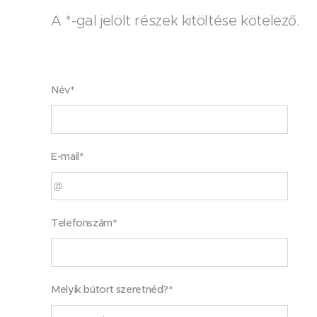
A *-gal jelölt részek kitöltése kötelező.
Név*
E-mail*
Telefonszám*
Melyik bútort szeretnéd?*