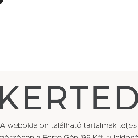
A weboldalon található tartalmak teljes
gészében a Ferro Gép '99 Kft. tulajdoná