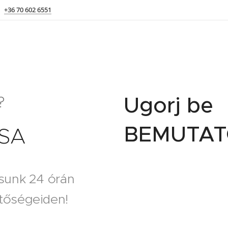
+36 70 602 6551
Ugorj be
?
BEMUTA
SA
rsunk 24 órán
etőségeiden!